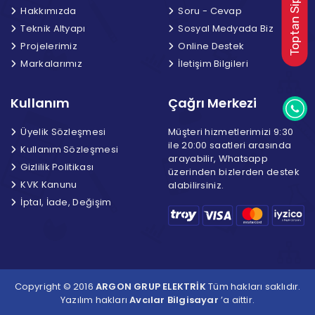
Hakkımızda
Soru - Cevap
Teknik Altyapı
Sosyal Medyada Biz
Projelerimiz
Online Destek
Markalarımız
İletişim Bilgileri
Kullanım
Çağrı Merkezi
Üyelik Sözleşmesi
Müşteri hizmetlerimizi 9:30
ile 20:00 saatleri arasında
Kullanım Sözleşmesi
arayabilir, Whatsapp
Gizlilik Politikası
üzerinden bizlerden destek
KVK Kanunu
alabilirsiniz.
İptal, İade, Değişim
Copyright © 2016
ARGON GRUP ELEKTRİK
Tüm hakları saklıdır.
Yazılım hakları
Avcılar Bilgisayar
’a aittir.