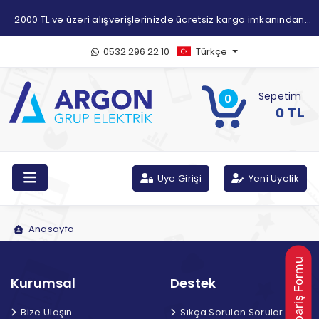
2000 TL ve üzeri alışverişlerinizde ücretsiz kargo imkanından
yararlanabilirsiniz.
0532 296 22 10
Türkçe
Sepetim
0
0 TL
Üye Girişi
Yeni Üyelik
Anasayfa
Toptan Sipariş Formu
Kurumsal
Destek
Bize Ulaşın
Sıkça Sorulan Sorular